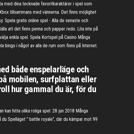
ta med dina tecknade favoritkaraktärer i spel som
på Xbox tillsammans med vännerna. Det finns möjlighet
y. Spela gratis online spel - Alla de senaste och
tälla att det finns penna och papper redo. Lita inte på
t välja enkla spel. Spela Kortspel på Casino Många
la bingo i något av alla de rum som finns på Internet.
 med både enspelarläge och
å mobilen, surfplattan eller
 roll hur gammal du är, för du
n kan hitta olika roliga spel. 28 jun 2018 Många
så du Spelläget ” battle royale”, där du kämpar mot 99