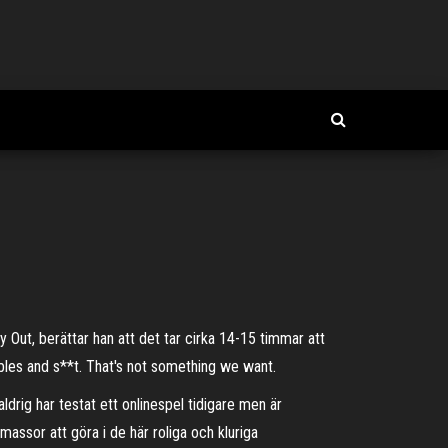
Out, berättar han att det tar cirka 14-15 timmar att
ibles and s**t. That's not something we want.
drig har testat ett onlinespel tidigare men är
 massor att göra i de här roliga och kluriga