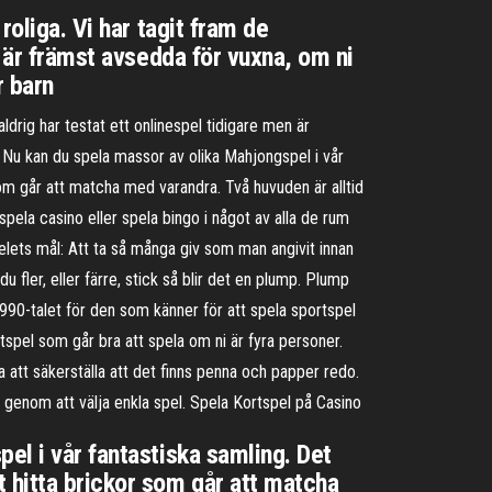
roliga. Vi har tagit fram de
n är främst avsedda för vuxna, om ni
r barn
drig har testat ett onlinespel tidigare men är
l. Nu kan du spela massor av olika Mahjongspel i vår
om går att matcha med varandra. Två huvuden är alltid
pela casino eller spela bingo i något av alla de rum
pelets mål: Att ta så många giv som man angivit innan
 fler, eller färre, stick så blir det en plump. Plump
990-talet för den som känner för att spela sportspel
ortspel som går bra att spela om ni är fyra personer.
ra att säkerställa att det finns penna och papper redo.
re genom att välja enkla spel. Spela Kortspel på Casino
el i vår fantastiska samling. Det
 hitta brickor som går att matcha