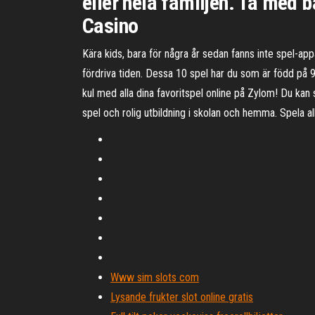
eller hela familjen. Ta med 
Casino
Kära kids, bara för några år sedan fanns inte spel-app
fördriva tiden. Dessa 10 spel har du som är född på 90
kul med alla dina favoritspel online på Zylom! Du kan 
spel och rolig utbildning i skolan och hemma. Spela all
Www sim slots com
Lysande frukter slot online gratis