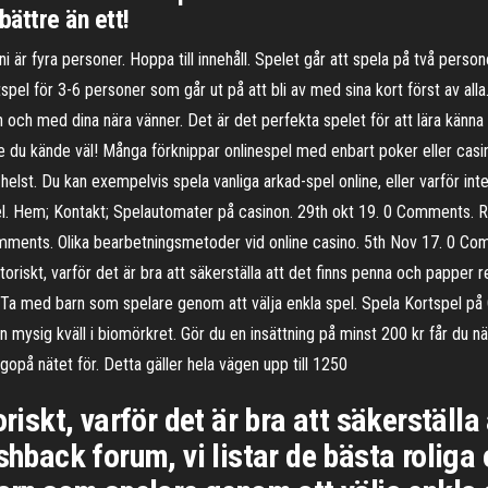
bättre än ett!
ni är fyra personer. Hoppa till innehåll. Spelet går att spela på två perso
pel för 3-6 personer som går ut på att bli av med sina kort först av alla. 
och med dina nära vänner. Det är det perfekta spelet för att lära känna
du kände väl! Många förknippar onlinespel med enbart poker eller casino. 
 helst. Du kan exempelvis spela vanliga arkad-spel online, eller varför int
spel. Hem; Kontakt; Spelautomater på casinon. 29th okt 19. 0 Comments. R
ments. Olika bearbetningsmetoder vid online casino. 5th Nov 17. 0 Co
toriskt, varför det är bra att säkerställa att det finns penna och papper r
en. Ta med barn som spelare genom att välja enkla spel. Spela Kortspel på
n mysig kväll i biomörkret. Gör du en insättning på minst 200 kr får du n
gopå nätet för. Detta gäller hela vägen upp till 1250
oriskt, varför det är bra att säkerställa
shback forum, vi listar de bästa roliga 