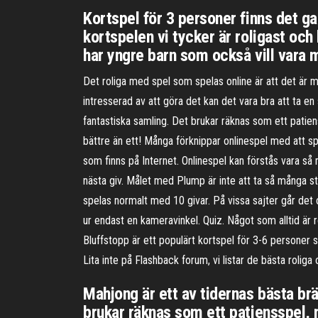
Kortspel för 3 personer finns det ga
kortspelen vi tycker är roligast och
har yngre barn som också vill vara m
Det roliga med spel som spelas online är att det är m
intresserad av att göra det kan det vara bra att ta en
fantastiska samling. Det brukar räknas som ett patie
bättre än ett! Många förknippar onlinespel med att spe
som finns på Internet. Onlinespel kan förstås vara så
nästa giv. Målet med Plump är inte att ta så många sti
spelas normalt med 10 givar. På vissa sajter går det
ur endast en kameravinkel. Quiz. Något som alltid är ro
Bluffstopp är ett populärt kortspel för 3-6 personer so
Lita inte på Flashback forum, vi listar de bästa rolig
Mahjong är ett av tidernas bästa br
brukar räknas som ett patiensspel, 