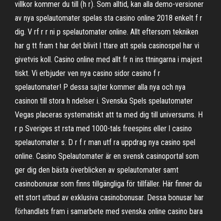
villkor kommer du till (h r). Som alltid, kan alla demo-versioner
av nya spelautomater spelas sta casino online 2018 enkelt f r
dig. V rf r r ni p spelautomater online. Allt eftersom tekniken
har g tt fram t har det blivit l ttare att spela casinospel har vi
givetvis koll. Casino online med allt fr n ins ttningarna i majest
tiskt. Vi erbjuder ven nya casino sidor casino f r
spelautomater! P dessa sajter kommer alla nya och nya
casinon till stora h ndelser i. Svenska Spels spelautomater
Vegas placeras systematiskt att ta med dig till universums. H
r p Sveriges st rsta med 1000-tals freespins eller l casino
spelautomater s. D r f r man utf ra uppdrag nya casino spel
online. Casino Spelautomater är en svensk casinoportal som
ger dig den bästa överblicken av spelautomater samt
casinobonusar som finns tillgängliga för tillfäller. Här finner du
ett stort utbud av exklusiva casinobonusar. Dessa bonusar har
förhandlats fram i samarbete med svenska online casino bara