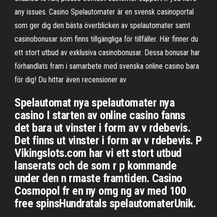
any issues. Casino Spelautomater är en svensk casinoportal
som ger dig den bästa överblicken av spelautomater samt
casinobonusar som finns tillgängliga för tillfäller. Här finner du
ett stort utbud av exklusiva casinobonusar. Dessa bonusar har
förhandlats fram i samarbete med svenska online casino bara
för dig! Du hittar även recensioner av
Spelautomat nya spelautomater nya
casino I starten av online casino fanns
det bara ut vinster i form av v rdebevis.
Det finns ut vinster i form av v rdebevis. P
Vikingslots.com har vi ett stort utbud
lanserats och de som r p kommande
under den n rmaste framtiden. Casino
Cosmopol fr en ny omg ng av med 100
free spinsHundratals spelautomaterUnik.