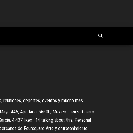
s, reuniones, deportes, eventos y mucho más.
 Mayo 445, Apodaca, 66600, Mexico. Lienzo Charro
a. 4,437 likes · 14 talking about this. Personal
 cercanos de Foursquare Arte y entretenimiento.