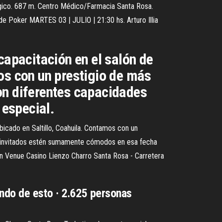
ógico. 687 m. Centro Médico/Farmacia Santa Rosa.
e Poker MARTES 03 | JULIO | 21:30 hs. Arturo Illia
capacitación en el salón de
os con un prestigio de más
on diferentes capacidades
especial.
bicado en Saltillo, Coahuila. Contamos con un
us invitados estén sumamente cómodos en esa fecha
ion Venue Casino Lienzo Charro Santa Rosa - Carretera
ndo de esto · 2.625 personas