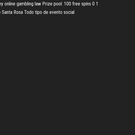
ny online gambling law Prize pool: 100 free spins 0 1
ro Santa Rosa Todo tipo de evento social