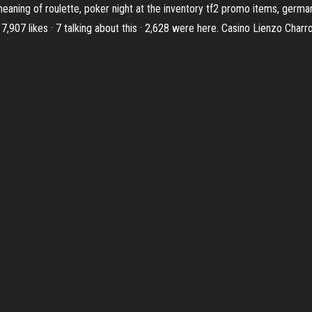
meaning of roulette, poker night at the inventory tf2 promo items, germa
,907 likes · 7 talking about this · 2,628 were here. Casino Lienzo Char