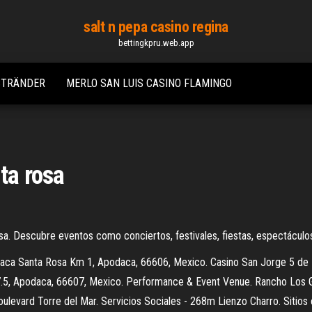
salt n pepa casino regina
bettingkpru.web.app
STRÄNDER
MERLO SAN LUIS CASINO FLAMINGO
ta rosa
a. Descubre eventos como conciertos, festivales, fiestas, espectáculo
daca Santa Rosa Km 1, Apodaca, 66606, Mexico. Casino San Jorge 5 de
5, Apodaca, 66607, Mexico. Performance & Event Venue. Rancho Los Garci
ulevard Torre del Mar. Servicios Sociales - 268m Lienzo Charro. Sitios