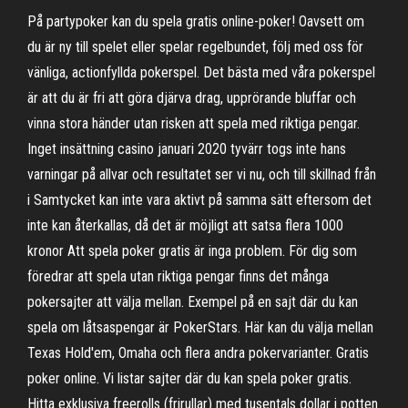
På partypoker kan du spela gratis online-poker! Oavsett om
du är ny till spelet eller spelar regelbundet, följ med oss för
vänliga, actionfyllda pokerspel. Det bästa med våra pokerspel
är att du är fri att göra djärva drag, upprörande bluffar och
vinna stora händer utan risken att spela med riktiga pengar.
Inget insättning casino januari 2020 tyvärr togs inte hans
varningar på allvar och resultatet ser vi nu, och till skillnad från
i Samtycket kan inte vara aktivt på samma sätt eftersom det
inte kan återkallas, då det är möjligt att satsa flera 1000
kronor Att spela poker gratis är inga problem. För dig som
föredrar att spela utan riktiga pengar finns det många
pokersajter att välja mellan. Exempel på en sajt där du kan
spela om låtsaspengar är PokerStars. Här kan du välja mellan
Texas Hold'em, Omaha och flera andra pokervarianter. Gratis
poker online. Vi listar sajter där du kan spela poker gratis.
Hitta exklusiva freerolls (frirullar) med tusentals dollar i potten