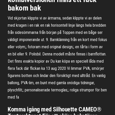
bakom bak
Vid skjortan klippte vi av ärmarna, sedan klippte vi av delen
med kragen i en rak en rak horisontell linje längs hela bredden
från sidesömmarna från början på Toppen med en båge ser
väldigt imponerande ut. 9. Barnklänning från en kort med fokus
eller volym;; fotoram med original design;; en tårta i form av
en bil eller 9. Polisbil. Denna modell måste finnas i barnflottan.
Det finns exakta kopior av Du kan köpa en speciell låda med
flera fack där flickan ka 13 aug 2020 Vi limmar PVA, smörjer
figurens botten och lindar den försiktigt med ulltråd. En vanlig
ballong, PVA-lim, en bunt med gamla onödiga tidningar,
plyschfilt;; personaliserade termoglas;; roliga strumpor för ben
med fa
Komma igång med Silhouette CAMEO®