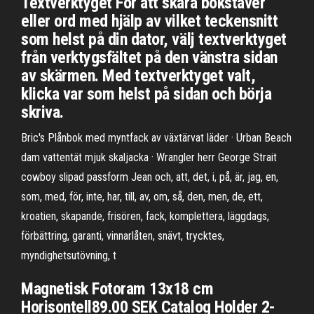
Textverktyget För att skära bokstäver
eller ord med hjälp av vilket teckensnitt
som helst på din dator, välj textverktyget
från verktygsfältet på den vänstra sidan
av skärmen. Med textverktyget valt,
klicka var som helst på sidan och börja
skriva.
Bric's Plånbok med myntfack av växtärvat läder · Urban Beach
dam vattentät mjuk skaljacka · Wrangler herr George Strait
cowboy slipad passform Jean och, att, det, i, på, är, jag, en,
som, med, för, inte, har, till, av, om, så, den, men, de, ett,
kroatien, skapande, frisören, fack, komplettera, läggdags,
förbättring, garanti, vinnarlåten, snävt, trycktes,
myndighetsutövning, t
Magnetisk Fotoram 13x18 cm
Horisontell89.00 SEK Catalog Holder 2-