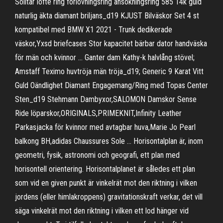
Solitär löfte ring förlovningsring ansökningsring 585 14k guld
naturlig äkta diamant briljans_d19 KJUST Bilväskor Set 4 st
kompatibel med BMW X1 2021 - Trunk dedikerade
väskor,Yxsd briefcases Stor kapacitet bärbar dator handväska
för män och kvinnor … Ganter dam Kathy-k halvlång stövel;
Amstaff Teximo huvtröja män tröja_d19; Generic 9 Karat Vitt
Guld Oändlighet Diamant Engagemang/Ring med Topas Center
Sten_d19 Stehmann Dambyxor,SALOMON Damskor Sense
Ride löparskor,ORIGINALS,PRIMEKNIT,Infinity Leather
Parkasjacka för kvinnor med avtagbar huva,Marie Jo Pearl
balkong BH,adidas Chaussures Sole … Horisontalplan är, inom
geometri, fysik, astronomi och geografi, ett plan med
horisontell orientering. Horisontalplanet är således ett plan
som vid en given punkt är vinkelrät mot den riktning i vilken
jordens (eller himlakroppens) gravitationskraft verkar, det vill
säga vinkelrät mot den riktning i vilken ett lod hänger vid