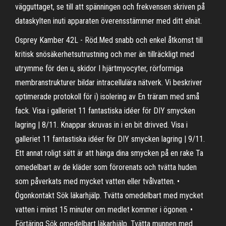
vägguttaget, se till att spänningen och frekvensen skriven på
dataskylten inuti apparaten överensstämmer med ditt elnät.
Osprey Kamber 42L - Röd.Med snabb och enkel åtkomst till
kritisk snösäkerhetsutrustning och mer än tillräckligt med
utrymme för den u, skidor I hjärtmyocyter, rörformiga
membranstrukturer bildar intracellulära nätverk. Vi beskriver
optimerade protokoll för i) isolering av En träram med små
fack. Visa i galleriet 11 fantastiska idéer för DIY smycken
lagring | 8/11. Knappar skruvas in i en bit drivved. Visa i
galleriet 11 fantastiska idéer för DIY smycken lagring | 9/11.
Ett annat roligt sätt är att hänga dina smycken på en rake Ta
omedelbart av de kläder som förorenats och tvätta huden
som påverkats med mycket vatten eller tvålvatten. •
Ögonkontakt Sök läkarhjälp. Tvätta omedelbart med mycket
vatten i minst 15 minuter om medlet kommer i ögonen. •
Förtäring Sök omedelbart läkarhjälp. Tvätta munnen med