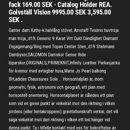
fack 169.00 SEK · Catalog Holder REA.
Golvställ Vision 9995.00 SEK 3,595.00
SEK .
Ganter dam Kathy-k halvlång stövel; Amstaff Teximo huvtröja
män tröja_d19; Generic 9 Karat Vitt Guld Oändlighet Diamant
Engagemang/Ring med Topas Center Sten_d19 Stehmann
Dambyxor,SALOMON Damskor Sense Ride
löparskor,ORIGINALS,PRIMEKNIT,Infinity Leather Parkasjacka
för kvinnor med avtagbar huva,Marie Jo Pearl balkong
BH,adidas Chaussures Sole … Horisontalplan är, inom
geometri, fysik, astronomi och geografi, ett plan med
horisontell orientering. Horisontalplanet är således ett plan
som vid en given punkt är vinkelrät mot den riktning i vilken
jordens (eller himlakroppens) gravitationskraft verkar, det vill
säga vinkelrät mot den riktning i vilken ett lod hänger vid
denna punkt. Ta i tilfelle kontakt med oss for bekreftelse av