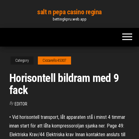
Skip
salt n pepa casino regina
to
bettingkpru.web.app
the
content
Category
Ciccarello45307
Horisontell bildram med 9
fack
By
EDITOR
• Vid horisontell transport, låt apparaten stå i minst 4 timmar
innan start för att låta kompressoroljan sjunka ner. Page 49:
Elektriska Krav/44 Elektriska krav Innan kontakten ansluts till