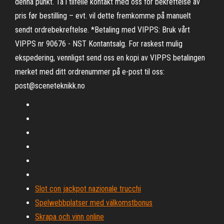
denna punkt. Ta i tilfelle kontakt med oss for bekreftelse av
pris før bestilling – evt. vil dette fremkomme på manuelt
sendt ordrebekreftelse. *Betaling med VIPPS: Bruk vårt
VIPPS nr 90676 - NST Kontantsalg. For raskest mulig
ekspedering, vennligst send oss en kopi av VIPPS betalingen
merket med ditt ordrenummer på e-post til oss:
post@sceneteknikk.no
Slot con jackpot nazionale trucchi
Spelwebbplatser med välkomstbonus
Skrapa och vinn online